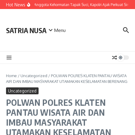
Skip to content
Hot News
LDianugerahi Anggota Kehormatan Tapak Suci, Kapolri Ajak Perkuat Sinergi
SATRIA NUSA
Menu
Home
/
Uncategorized
/
POLWAN POLRES KLATEN PANTAU WISATA
AIR DAN IMBAU MASYARAKAT UTAMAKAN KESELAMATAN BERENANG
Uncategorized
POLWAN POLRES KLATEN
PANTAU WISATA AIR DAN
IMBAU MASYARAKAT
UTAMAKAN KESELAMATAN