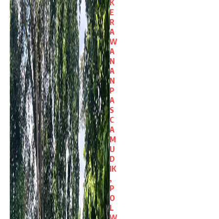
K
E
R
A
W
A
N
A
N
P
A
S
C
A
M
U
D
IK
,
P
O
L
W