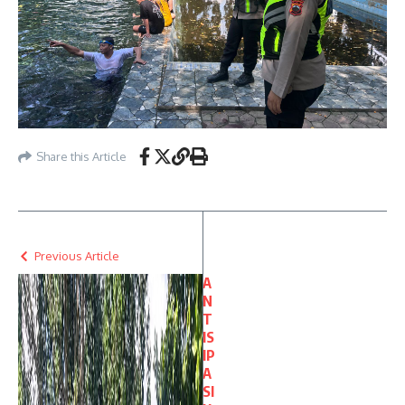
Share this Article
Previous Article
A
N
T
IS
IP
A
SI