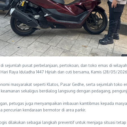
 di sejumlah pusat perbelanjaan, pertokoan, dan toko emas di wilay
ri Raya Iduladha 1447 Hijriah dan cuti bersama, Kamis (28/05/2026
konomi masyarakat seperti Klatos, Pasar Gedhe, serta sejumlah toko e
 keamanan sekaligus berdialog langsung dengan pedagang, pengunjun
apangan, petugas juga menyampaikan imbauan kamtibmas kepada masy
ga pencurian kendaraan bermotor di area parkir.
gis dilakukan sebagai langkah preventif untuk menjaga situasi teta