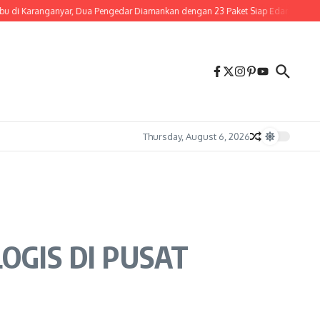
ar, Dua Pengedar Diamankan dengan 23 Paket Siap Edar
Perjalanan Berakhir
Thursday, August 6, 2026
OGIS DI PUSAT