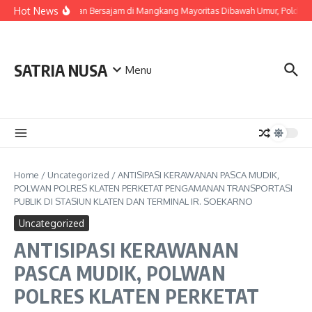
Skip to content
Hot News
Pelaku Tawuran Bersajam di Mangkang Mayoritas Dibawah Umur, Polda Jat
SATRIA NUSA
Menu
Home
/
Uncategorized
/
ANTISIPASI KERAWANAN PASCA MUDIK,
POLWAN POLRES KLATEN PERKETAT PENGAMANAN TRANSPORTASI
PUBLIK DI STASIUN KLATEN DAN TERMINAL IR. SOEKARNO
Uncategorized
ANTISIPASI KERAWANAN
PASCA MUDIK, POLWAN
POLRES KLATEN PERKETAT