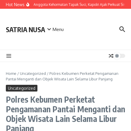
Skip to content
Hot News
LDianugerahi Anggota Kehormatan Tapak Suci, Kapolri Ajak Perkuat Sinergi
SATRIA NUSA
Menu
Home
/
Uncategorized
/
Polres Kebumen Perketat Pengamanan
Pantai Menganti dan Objek Wisata Lain Selama Libur Panjang
Uncategorized
Polres Kebumen Perketat
Pengamanan Pantai Menganti dan
Objek Wisata Lain Selama Libur
Panjang