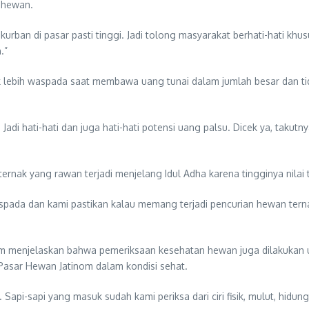
r hewan.
 kurban di pasar pasti tinggi. Jadi tolong masyarakat berhati-hati kh
.”
ebih waspada saat membawa uang tunai dalam jumlah besar dan tida
di hati-hati dan juga hati-hati potensi uang palsu. Dicek ya, takut
 ternak yang rawan terjadi menjelang Idul Adha karena tingginya nilai 
spada dan kami pastikan kalau memang terjadi pencurian hewan tern
nom menjelaskan bahwa pemeriksaan kesehatan hewan juga dilakukan 
 Pasar Hewan Jatinom dalam kondisi sehat.
 Sapi-sapi yang masuk sudah kami periksa dari ciri fisik, mulut, hid