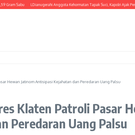
LDianugerahi Anggota Kehormatan Tapak Suci, Kapolri Ajak Perkuat Sinergi Ja
 Pasar Hewan Jatinom Antisipasi Kejahatan dan Peredaran Uang Palsu
lres Klaten Patroli Pasar
an Peredaran Uang Palsu