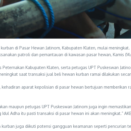
 kurban di Pasar Hewan Jatinom, Kabupaten Klaten, mulai meningkat.
ksanakan patroli dan pemantauan di kawasan pasar hewan, Kamis (14
nas Peternakan Kabupaten Klaten, serta petugas UPT Puskeswan Jatin
ningkat saat transaksi jual beli hewan kurban ramai dilakukan secar
 kehadiran aparat kepolisian di pasar hewan bertujuan memberikan 
ernakan maupun petugas UPT Puskeswan Jatinom juga ingin memastikan
l Adha itu pasti transaksi di pasar hewan ini akan meningkat.” AK
urban juga diikuti potensi gangguan keamanan seperti pencurian tern