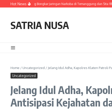
Skip to content
Hot News
olda Jateng Bongkar Jaringan Narkoba di Temanggung dan Sita 18,59 Gram Sabu
SATRIA NUSA
Home
/
Uncategorized
/
Jelang Idul Adha, Kapolres Klaten Patroli
Uncategorized
Jelang Idul Adha, Kapo
Antisipasi Kejahatan d