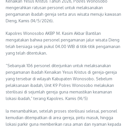
Kenaikan Yesus Kristus Tahun 2026, Polres Wonosobo
mengerahkan ratusan personel untuk melaksanakan
pengamanan ibadah gereja serta arus wisata menuju kawasan
Dieng, Kamis (14/5/2026).
Kapolres Wonosobo AKBP M. Kasim Akbar Bantilan
mengatakan bahwa personel pengamanan jalur wisata Dieng
telah bersiaga sejak pukul 04.00 WIB di titik-titik pengamanan
yang telah ditentukan.
“Sebanyak 106 personel diterjunkan untuk melaksanakan
pengamanan ibadah Kenaikan Yesus Kristus di gereja-gereja
yang tersebar di wilayah Kabupaten Wonosobo. Sebelum
pelaksanaan ibadah, Unit K9 Polres Wonosobo melakukan
sterilisasi di sejumlah gereja guna memastikan keamanan
lokasi ibadah,” terang Kapolres. Kamis (14/5)
Ia menambahkan, setelah proses sterilisasi selesai, personel
kemudian ditempatkan di area gereja, pintu masuk, hingga
lokasi parkir guna memberikan rasa aman dan nyaman kepada