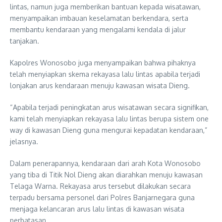
lintas, namun juga memberikan bantuan kepada wisatawan,
menyampaikan imbauan keselamatan berkendara, serta
membantu kendaraan yang mengalami kendala di jalur
tanjakan.
Kapolres Wonosobo juga menyampaikan bahwa pihaknya
telah menyiapkan skema rekayasa lalu lintas apabila terjadi
lonjakan arus kendaraan menuju kawasan wisata Dieng.
“Apabila terjadi peningkatan arus wisatawan secara signifikan,
kami telah menyiapkan rekayasa lalu lintas berupa sistem one
way di kawasan Dieng guna mengurai kepadatan kendaraan,”
jelasnya.
Dalam penerapannya, kendaraan dari arah Kota Wonosobo
yang tiba di Titik Nol Dieng akan diarahkan menuju kawasan
Telaga Warna. Rekayasa arus tersebut dilakukan secara
terpadu bersama personel dari Polres Banjarnegara guna
menjaga kelancaran arus lalu lintas di kawasan wisata
perbatasan.