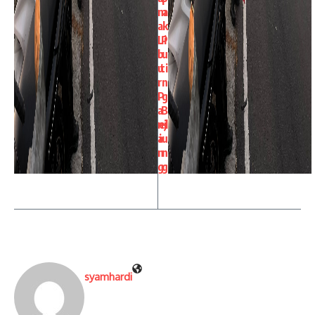
m
a
a
k
Li
P
b
u
u
ti
r
n
P
g
a
B
nj
el
a
iu
n
n
g
g
syamhardi