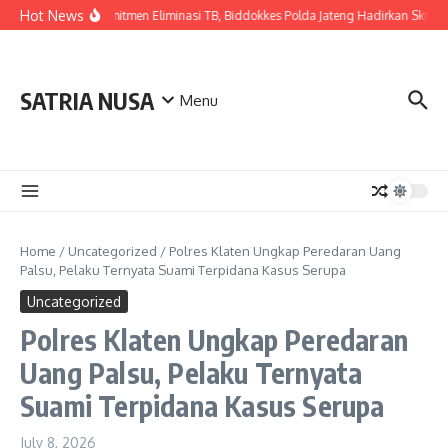
Skip to content
Hot News
Wujudkan Komitmen Eliminasi TB, Biddokkes Polda Jateng Hadirkan Skrining 
SATRIA NUSA
Menu
Home
/
Uncategorized
/
Polres Klaten Ungkap Peredaran Uang
Palsu, Pelaku Ternyata Suami Terpidana Kasus Serupa
Uncategorized
Polres Klaten Ungkap Peredaran
Uang Palsu, Pelaku Ternyata
Suami Terpidana Kasus Serupa
July 8, 2026