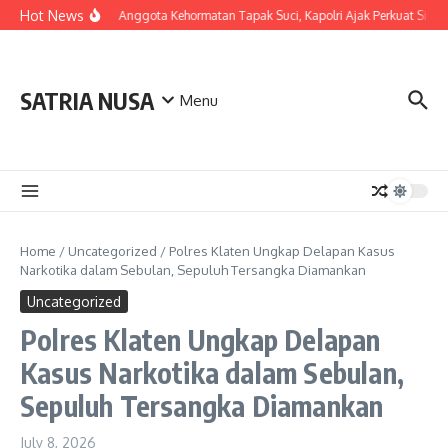
Skip to content
Hot News
LDianugerahi Anggota Kehormatan Tapak Suci, Kapolri Ajak Perkuat Sinerg
SATRIA NUSA
Menu
Home
/
Uncategorized
/
Polres Klaten Ungkap Delapan Kasus
Narkotika dalam Sebulan, Sepuluh Tersangka Diamankan
Uncategorized
Polres Klaten Ungkap Delapan
Kasus Narkotika dalam Sebulan,
Sepuluh Tersangka Diamankan
July 8, 2026