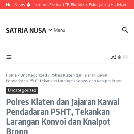
Skip to content
Hot News
Wujudkan Komitmen Eliminasi TB, Biddokkes Polda Jateng Hadirkan Skrini
SATRIA NUSA
Menu
Home
/
Uncategorized
/
Polres Klaten dan Jajaran Kawal
Pendadaran PSHT, Tekankan Larangan Konvoi dan Knalpot Brong
Uncategorized
Polres Klaten dan Jajaran Kawal
Pendadaran PSHT, Tekankan
Larangan Konvoi dan Knalpot
Brong