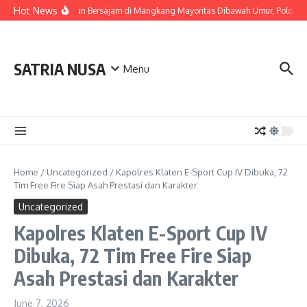
Skip to content
Hot News
Pelaku Tawuran Bersajam di Mangkang Mayoritas Dibawah Umur, Polda Jat
SATRIA NUSA
Menu
Home
/
Uncategorized
/
Kapolres Klaten E-Sport Cup IV Dibuka, 72
Tim Free Fire Siap Asah Prestasi dan Karakter
Uncategorized
Kapolres Klaten E-Sport Cup IV
Dibuka, 72 Tim Free Fire Siap
Asah Prestasi dan Karakter
June 7, 2026