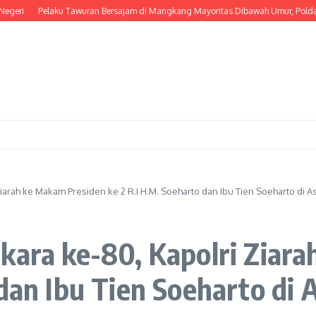
 Tawuran Bersajam di Mangkang Mayoritas Dibawah Umur, Polda Jateng Himbau 
Ziarah ke Makam Presiden ke 2 R.I H.M. Soeharto dan Ibu Tien Soeharto di 
kara ke-80, Kapolri Ziar
 dan Ibu Tien Soeharto di