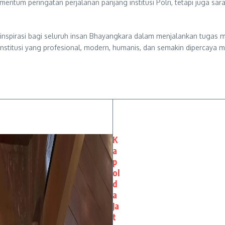
ntum peringatan perjalanan panjang institusi Polri, tetapi juga sa
nspirasi bagi seluruh insan Bhayangkara dalam menjalankan tugas m
 institusi yang profesional, modern, humanis, dan semakin dipercaya 
K
a
p
ol
d
a
Ja
t