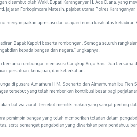
gan disambut oleh Wakil Bupati Karanganyar H. Ade Eliana, yang me
, jajaran Forkopimcam Matesih, pejabat utama Polres Karanganyar, s
rno menyampaikan apresiasi dan ucapan terima kasih atas kehadira
diran Bapak Kapolri beserta rombongan. Semoga seluruh rangkaian k
gabdian kepada bangsa dan negara,” ungkapnya.
olri bersama rombongan memasuki Cungkup Argo Sari. Doa bersama d
an, persatuan, kemajuan, dan keberkahan.
r bunga di pusara Almarhum H.M. Soeharto dan Almarhumah Ibu Tien 
 tersebut yang telah memberikan kontribusi besar bagi perjalanan
kan bahwa ziarah tersebut memiliki makna yang sangat penting dal
ra pemimpin bangsa yang telah memberikan teladan dalam pengabdian
yalitas, serta semangat pengabdian yang diwariskan para pendahulu ba