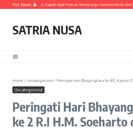
Skip to content
Hot News
pak Suci, Kapolri Ajak Perkuat Sinergi Jaga Generasi Muda dan Negeri
Pelaku
SATRIA NUSA
Home
/
Uncategorized
/
Peringati Hari Bhayangkara ke-80, Kapolri 
Uncategorized
Peringati Hari Bhayang
ke 2 R.I H.M. Soeharto