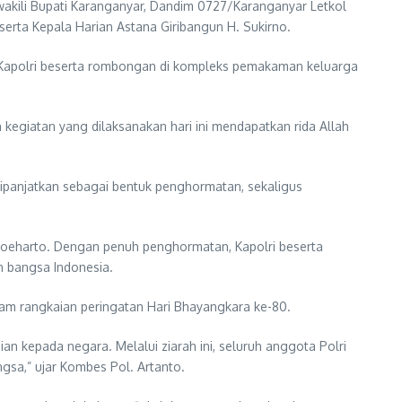
wakili Bupati Karanganyar, Dandim 0727/Karanganyar Letkol
erta Kepala Harian Astana Giribangun H. Sukirno.
n Kapolri beserta rombongan di kompleks pemakaman keluarga
egiatan yang dilaksanakan hari ini mendapatkan rida Allah
ipanjatkan sebagai bentuk penghormatan, sekaligus
Soeharto. Dengan penuh penghormatan, Kapolri beserta
 bangsa Indonesia.
am rangkaian peringatan Hari Bhayangkara ke-80.
 kepada negara. Melalui ziarah ini, seluruh anggota Polri
ngsa,” ujar Kombes Pol. Artanto.