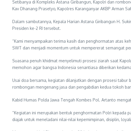
Setibanya di Kompleks Astana Giribangun, Kapolri dan rombon
Kav Dhanang Prasetyo, Kapolres Karanganyar AKBP Arman Sahti
Dalam sambutannya, Kepala Harian Astana Giribangun H. Suki
Presiden ke-2 RI tersebut.
“Kami menyampaikan terima kasih dan penghormatan atas keha
SWT dan menjadi momentum untuk mempererat semangat pen
Suasana penuh khidmat menyelimuti prosesi ziarah saat Kap
memohon agar bangsa Indonesia senantiasa diberikan kedamai
Usai doa bersama, kegiatan dilanjutkan dengan prosesi tabu
rombongan mengenang jasa dan pengabdian kedua tokoh bangsa
Kabid Humas Polda Jawa Tengah Kombes Pol. Artanto mengata
“Kegiatan ini merupakan bentuk penghormatan Polri kepada pa
diajak untuk meneladani nilai-nilai kepemimpinan, disiplin, lo