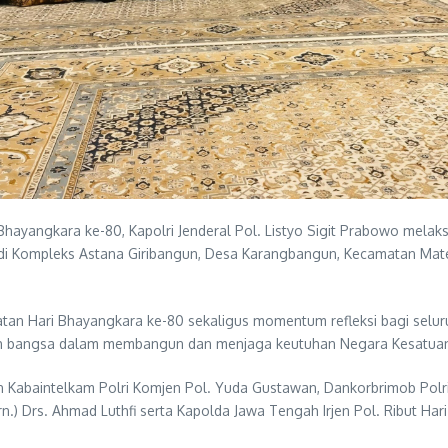
hayangkara ke-80, Kapolri Jenderal Pol. Listyo Sigit Prabowo melak
i Kompleks Astana Giribangun, Desa Karangbangun, Kecamatan Mate
gatan Hari Bhayangkara ke-80 sekaligus momentum refleksi bagi seluru
okoh bangsa dalam membangun dan menjaga keutuhan Negara Kesatuan
n Kabaintelkam Polri Komjen Pol. Yuda Gustawan, Dankorbrimob Polri 
n.) Drs. Ahmad Luthfi serta Kapolda Jawa Tengah Irjen Pol. Ribut Ha