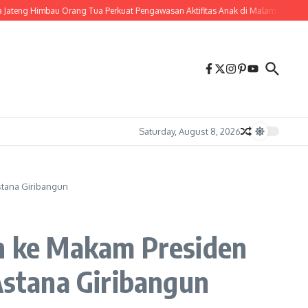
Orang Tua Perkuat Pengawasan Aktifitas Anak di Malam Hari
Wujudkan Komitm
Saturday, August 8, 2026
Astana Giribangun
ah ke Makam Presiden
 Astana Giribangun