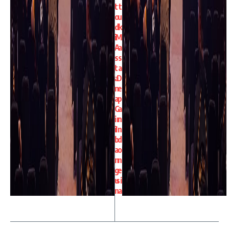
t
t
o
u
d
k
i
M
A
a
s
s
t
a
a
D
n
e
a
p
G
a
ir
n
i
In
b
d
a
o
n
n
g
e
u
si
n
a