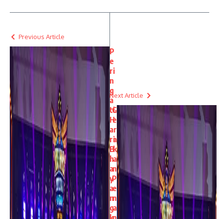
Previous Article
P
e
ri
n
g
Next Article
a
ti
G
H
e
a
r
ri
a
B
k
h
a
a
n
y
P
a
e
n
n
g
a
k
n