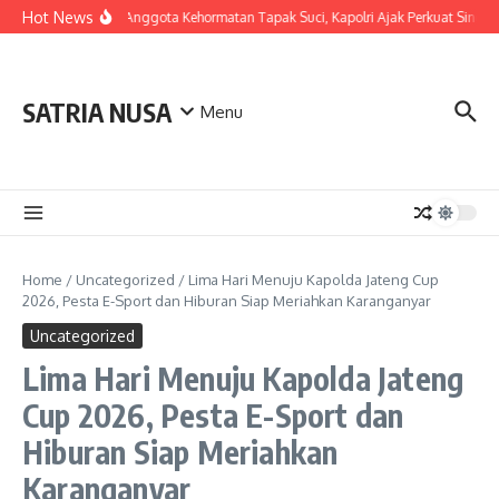
Skip to content
Hot News
LDianugerahi Anggota Kehormatan Tapak Suci, Kapolri Ajak Perkuat Sinergi
SATRIA NUSA
Menu
Home
/
Uncategorized
/
Lima Hari Menuju Kapolda Jateng Cup
2026, Pesta E-Sport dan Hiburan Siap Meriahkan Karanganyar
Uncategorized
Lima Hari Menuju Kapolda Jateng
Cup 2026, Pesta E-Sport dan
Hiburan Siap Meriahkan
Karanganyar