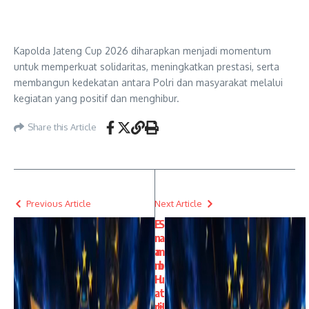
Kapolda Jateng Cup 2026 diharapkan menjadi momentum
untuk memperkuat solidaritas, meningkatkan prestasi, serta
membangun kedekatan antara Polri dan masyarakat melalui
kegiatan yang positif dan menghibur.
Share this Article
Previous Article
Next Article
E
S
n
a
a
m
m
b
H
u
a
t
ri
H