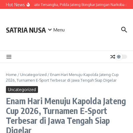
Skip to content
Hot News
Berawal dari Satu Tersangka, Polda Jateng Bongkar Jaringan Narkoba di T
SATRIA NUSA
Menu
Home
/
Uncategorized
/
Enam Hari Menuju Kapolda Jateng Cup
2026, Turnamen E-Sport Terbesar di Jawa Tengah Siap Digelar
Uncategorized
Enam Hari Menuju Kapolda Jateng
Cup 2026, Turnamen E-Sport
Terbesar di Jawa Tengah Siap
Digelar