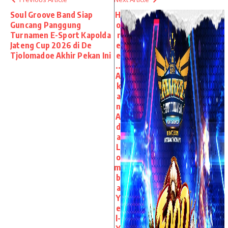
Soul Groove Band Siap
H
Guncang Panggung
o
Turnamen E-Sport Kapolda
r
Jateng Cup 2026 di De
e
Tjolomadoe Akhir Pekan Ini
e
..
A
k
a
n
A
d
a
L
o
m
b
a
Y
e
l-