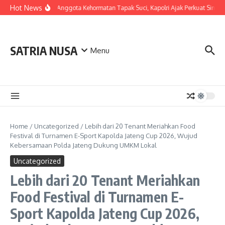
Skip to content
Hot News
LDianugerahi Anggota Kehormatan Tapak Suci, Kapolri Ajak Perkuat Sinergi
SATRIA NUSA
Menu
Home
/
Uncategorized
/
Lebih dari 20 Tenant Meriahkan Food
Festival di Turnamen E-Sport Kapolda Jateng Cup 2026, Wujud
Kebersamaan Polda Jateng Dukung UMKM Lokal
Uncategorized
Lebih dari 20 Tenant Meriahkan
Food Festival di Turnamen E-
Sport Kapolda Jateng Cup 2026,