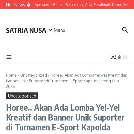
Skip to content
Hot News
Polda Jateng Apresiasi 49 Insan Berprestasi, Atlet Paralimpik Tampil Memb
SATRIA NUSA
Menu
Home
/
Uncategorized
/
Horee.. Akan Ada Lomba Yel-Yel Kreatif dan
Banner Unik Suporter di Turnamen E-Sport Kapolda Jateng Cup
2026
Uncategorized
Horee.. Akan Ada Lomba Yel-Yel
Kreatif dan Banner Unik Suporter
di Turnamen E-Sport Kapolda