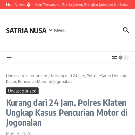
Skip to content
Hot News
Berawal dari Satu Tersangka, Polda Jateng Bongkar Jaringan Narkoba di 
SATRIA NUSA
Menu
Home
/
Uncategorized
/
Kurang dari 24 Jam, Polres Klaten Ungkap
Kasus Pencurian Motor di Jogonalan
Uncategorized
Kurang dari 24 Jam, Polres Klaten
Ungkap Kasus Pencurian Motor di
Jogonalan
May 19, 2026