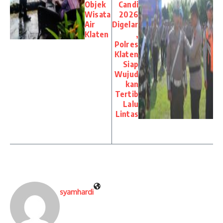
Objek
Candi
Wisata
2026
Air
Digelar
Klaten
,
Polres
Klaten
Siap
Wujud
kan
Tertib
Lalu
Lintas
syamhardi