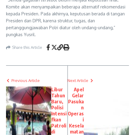
Komite akan menyampaikan beberapa alternatif rekomendasi
kepada Presiden. Pada akhirnya, keputusan berada di tangan
Presiden dan DPR, karena struktur, tugas, dan
pertanggungjawaban Polri diatur oleh undang-undang,”
pungkas Yusril.
Share this Article
Previous Article
Next Article
Libur
Apel
Tahun
Gelar
Baru,
Pasuka
Polisi
n
Intensi
Operas
fkan
i
Patroli
Kesela
di
matan