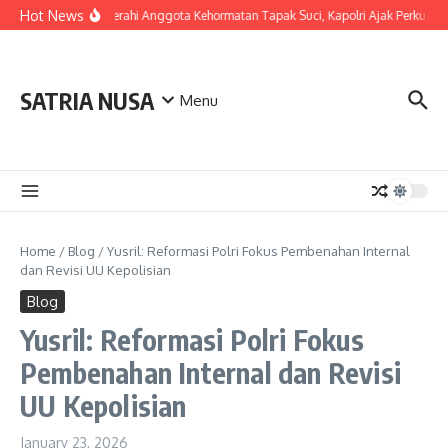
Skip to content
Hot News
LDianugerahi Anggota Kehormatan Tapak Suci, Kapolri Ajak Perkuat S
SATRIA NUSA
Menu
Home
/
Blog
/
Yusril: Reformasi Polri Fokus Pembenahan Internal
dan Revisi UU Kepolisian
Blog
Yusril: Reformasi Polri Fokus
Pembenahan Internal dan Revisi
UU Kepolisian
January 23, 2026