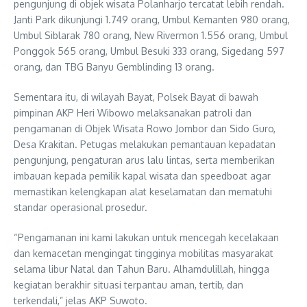
pengunjung di objek wisata Polanharjo tercatat lebih rendah.
Janti Park dikunjungi 1.749 orang, Umbul Kemanten 980 orang,
Umbul Siblarak 780 orang, New Rivermon 1.556 orang, Umbul
Ponggok 565 orang, Umbul Besuki 333 orang, Sigedang 597
orang, dan TBG Banyu Gemblinding 13 orang.
Sementara itu, di wilayah Bayat, Polsek Bayat di bawah
pimpinan AKP Heri Wibowo melaksanakan patroli dan
pengamanan di Objek Wisata Rowo Jombor dan Sido Guro,
Desa Krakitan. Petugas melakukan pemantauan kepadatan
pengunjung, pengaturan arus lalu lintas, serta memberikan
imbauan kepada pemilik kapal wisata dan speedboat agar
memastikan kelengkapan alat keselamatan dan mematuhi
standar operasional prosedur.
“Pengamanan ini kami lakukan untuk mencegah kecelakaan
dan kemacetan mengingat tingginya mobilitas masyarakat
selama libur Natal dan Tahun Baru. Alhamdulillah, hingga
kegiatan berakhir situasi terpantau aman, tertib, dan
terkendali,” jelas AKP Suwoto.