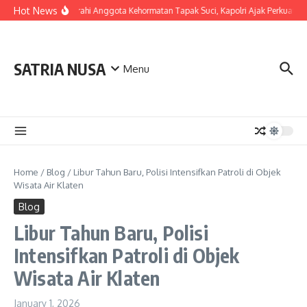
Skip to content
Hot News
LDianugerahi Anggota Kehormatan Tapak Suci, Kapolri Ajak Perkuat Si
SATRIA NUSA
Menu
Home
/
Blog
/
Libur Tahun Baru, Polisi Intensifkan Patroli di Objek
Wisata Air Klaten
Blog
Libur Tahun Baru, Polisi
Intensifkan Patroli di Objek
Wisata Air Klaten
January 1, 2026