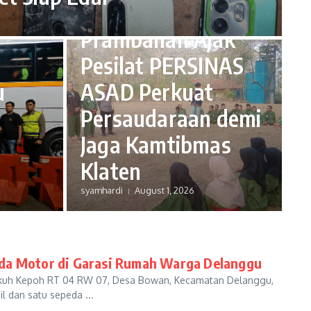
Kapolsek
Prambanan Ajak
s
Pesilat PERSINAS
u
ASAD Perkuat
Persaudaraan demi
Jaga Kamtibmas
Klaten
syamhardi
August 1, 2026
eda Motor di Garasi Rumah Warga Delanggu
Dukuh Kepoh RT 04 RW 07, Desa Bowan, Kecamatan Delanggu,
l dan satu sepeda ...