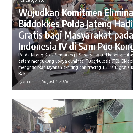
Uncategorized
Wujudkan Komitmen Elimina
Biddokkes Polda Jateng Hadi
Gratis bagi Masyarakat pada
Indonesia IV di Sam Poo Kon
Polda Jateng-Kota Semarang | Sebagai wujud keberlanjut
dalam mendukung upaya eliminasi Tuberkulosis (TB), Biddo
menghadirkan layanan skrining dan tracing TB Paru gratis
Bakt...
syamhardi
August 6, 2026