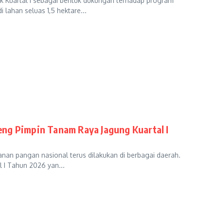
k Kuartal I sebagai bentuk dukungan terhadap program
ahan seluas 1,5 hektare...
ng Pimpin Tanam Raya Jagung Kuartal I
an pangan nasional terus dilakukan di berbagai daerah.
 I Tahun 2026 yan...