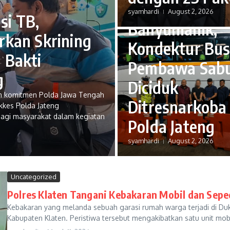
di Gerbang Tol
syamhardi
August 2, 2026
si TB,
Banyumanik,
rkan Skrining
Kondektur Bu
 Bakti
Pembawa Sab
g
Diciduk
an komitmen Polda Jawa Tengah
Ditresnarkoba
kkes Polda Jateng
 bagi masyarakat dalam kegiatan
Polda Jateng
syamhardi
August 2, 2026
Uncategorized
Polres Klaten Tangani Kebakaran Mobil dan Sep
Kebakaran yang melanda sebuah garasi rumah warga terjadi di 
Kabupaten Klaten. Peristiwa tersebut mengakibatkan satu unit mobi