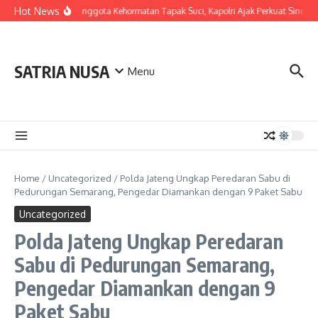
Skip to content
Hot News
LDianugerahi Anggota Kehormatan Tapak Suci, Kapolri Ajak Perkuat Sinergi J
SATRIA NUSA
Menu
Home
/
Uncategorized
/
Polda Jateng Ungkap Peredaran Sabu di
Pedurungan Semarang, Pengedar Diamankan dengan 9 Paket Sabu
Uncategorized
Polda Jateng Ungkap Peredaran
Sabu di Pedurungan Semarang,
Pengedar Diamankan dengan 9
Paket Sabu