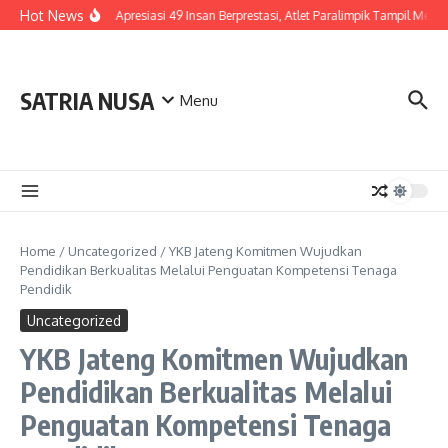
Skip to content
Hot News
Polda Jateng Apresiasi 49 Insan Berprestasi, Atlet Paralimpik Tampil Mem
SATRIA NUSA
Menu
Home
/
Uncategorized
/
YKB Jateng Komitmen Wujudkan
Pendidikan Berkualitas Melalui Penguatan Kompetensi Tenaga
Pendidik
Uncategorized
YKB Jateng Komitmen Wujudkan
Pendidikan Berkualitas Melalui
Penguatan Kompetensi Tenaga