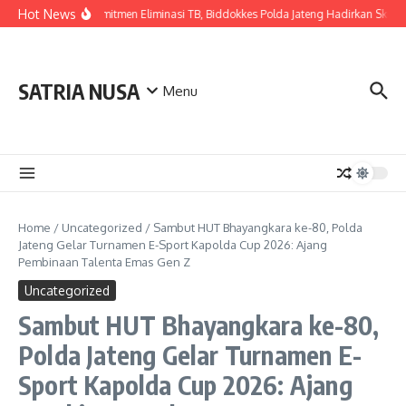
Skip to content
Hot News
Wujudkan Komitmen Eliminasi TB, Biddokkes Polda Jateng Hadirkan Skrining
SATRIA NUSA
Menu
Home
/
Uncategorized
/
Sambut HUT Bhayangkara ke-80, Polda
Jateng Gelar Turnamen E-Sport Kapolda Cup 2026: Ajang
Pembinaan Talenta Emas Gen Z
Uncategorized
Sambut HUT Bhayangkara ke-80,
Polda Jateng Gelar Turnamen E-
Sport Kapolda Cup 2026: Ajang