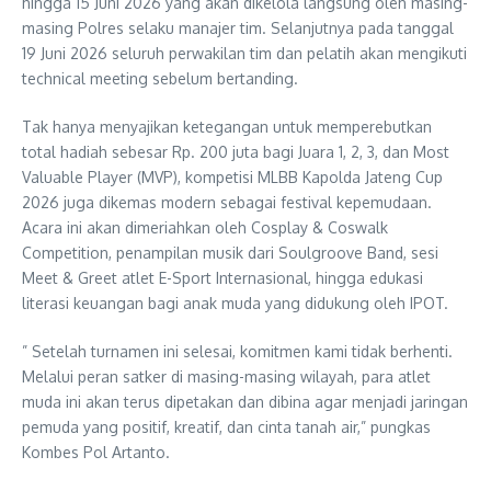
hingga 15 Juni 2026 yang akan dikelola langsung oleh masing-
masing Polres selaku manajer tim. Selanjutnya pada tanggal
19 Juni 2026 seluruh perwakilan tim dan pelatih akan mengikuti
technical meeting sebelum bertanding.
Tak hanya menyajikan ketegangan untuk memperebutkan
total hadiah sebesar Rp. 200 juta bagi Juara 1, 2, 3, dan Most
Valuable Player (MVP), kompetisi MLBB Kapolda Jateng Cup
2026 juga dikemas modern sebagai festival kepemudaan.
Acara ini akan dimeriahkan oleh Cosplay & Coswalk
Competition, penampilan musik dari Soulgroove Band, sesi
Meet & Greet atlet E-Sport Internasional, hingga edukasi
literasi keuangan bagi anak muda yang didukung oleh IPOT.
” Setelah turnamen ini selesai, komitmen kami tidak berhenti.
Melalui peran satker di masing-masing wilayah, para atlet
muda ini akan terus dipetakan dan dibina agar menjadi jaringan
pemuda yang positif, kreatif, dan cinta tanah air,” pungkas
Kombes Pol Artanto.