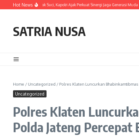
Skip to content
Hot News
atan Tapak Suci, Kapolri Ajak Perkuat Sinergi Jaga Generasi Muda dan Negeri
SATRIA NUSA
Home
/
Uncategorized
/
Polres Klaten Luncurkan Bhabinkamtibmas 
Uncategorized
Polres Klaten Luncurk
Polda Jateng Percepat 