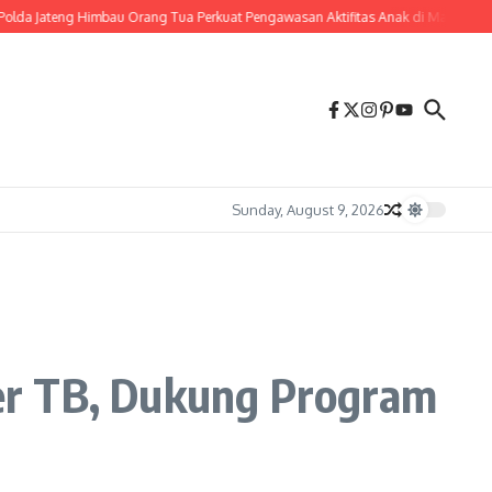
Himbau Orang Tua Perkuat Pengawasan Aktifitas Anak di Malam Hari
Wujudkan
Sunday, August 9, 2026
er TB, Dukung Program