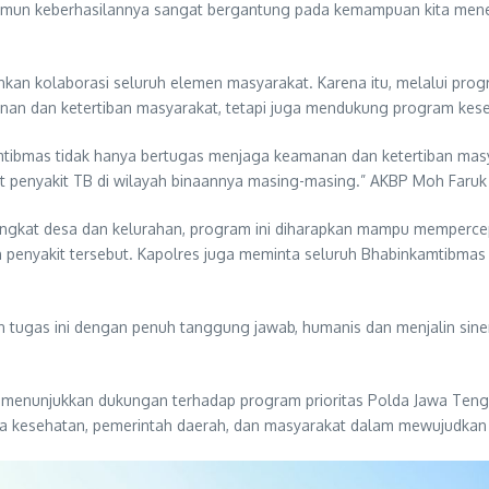
amun keberhasilannya sangat bergantung pada kemampuan kita mene
kan kolaborasi seluruh elemen masyarakat. Karena itu, melalui progr
an dan ketertiban masyarakat, tetapi juga mendukung program keseh
tibmas tidak hanya bertugas menjaga keamanan dan ketertiban masya
t penyakit TB di wilayah binaannya masing-masing.” AKBP Moh Faruk 
ingkat desa dan kelurahan, program ini diharapkan mampu memperc
penyakit tersebut. Kapolres juga meminta seluruh Bhabinkamtibmas
tugas ini dengan penuh tanggung jawab, humanis dan menjalin sine
 menunjukkan dukungan terhadap program prioritas Polda Jawa Tenga
a kesehatan, pemerintah daerah, dan masyarakat dalam mewujudkan 