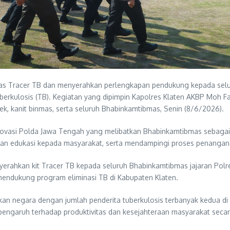
s Tracer TB dan menyerahkan perlengkapan pendukung kepada selur
rkulosis (TB). Kegiatan yang dipimpin Kapolres Klaten AKBP Moh Far
ek, kanit binmas, serta seluruh Bhabinkamtibmas, Senin (8/6/2026).
ovasi Polda Jawa Tengah yang melibatkan Bhabinkamtibmas sebagai 
an edukasi kepada masyarakat, serta mendampingi proses penangana
nyerahkan kit Tracer TB kepada seluruh Bhabinkamtibmas jajaran Polr
ndukung program eliminasi TB di Kabupaten Klaten.
n negara dengan jumlah penderita tuberkulosis terbanyak kedua di du
engaruh terhadap produktivitas dan kesejahteraan masyarakat secar