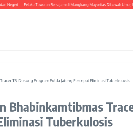
Pelaku Tawuran Bersajam di Mangkang Mayoritas Dibawah Umur, Polda Jateng 
Tracer TB, Dukung Program Polda Jateng Percepat Eliminasi Tuberkulosis
an Bhabinkamtibmas Trac
Eliminasi Tuberkulosis