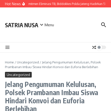
Skip to content
Hot News
Wujudkan Komitmen Eliminasi TB, Biddokkes Polda Jateng Hadirkan Skrining
SATRIA NUSA
Menu
Home
/
Uncategorized
/
Jelang Pengumuman Kelulusan, Polsek
Prambanan Imbau Siswa Hindari Konvoi dan Euforia Berlebihan
Uncategorized
Jelang Pengumuman Kelulusan,
Polsek Prambanan Imbau Siswa
Hindari Konvoi dan Euforia
Berlebihan