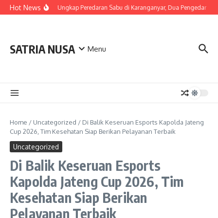
Skip to content
Hot News
Polda Jateng Ungkap Peredaran Sabu di Karanganyar, Dua Pengedar Diam
SATRIA NUSA
Menu
Home
/
Uncategorized
/
Di Balik Keseruan Esports Kapolda Jateng
Cup 2026, Tim Kesehatan Siap Berikan Pelayanan Terbaik
Uncategorized
Di Balik Keseruan Esports
Kapolda Jateng Cup 2026, Tim
Kesehatan Siap Berikan
Pelayanan Terbaik