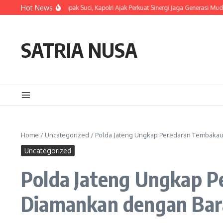
Skip to content
Hot News
Kehormatan Tapak Suci, Kapolri Ajak Perkuat Sinergi Jaga Generasi Muda dan Neg
SATRIA NUSA
Home
/
Uncategorized
/
Polda Jateng Ungkap Peredaran Tembakau 
Uncategorized
Polda Jateng Ungkap P
Diamankan dengan Bar