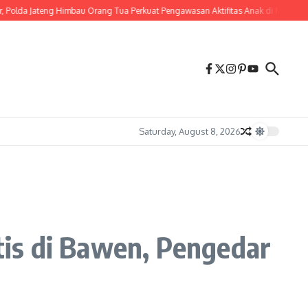
teng Himbau Orang Tua Perkuat Pengawasan Aktifitas Anak di Malam Hari
Wuj
Saturday, August 8, 2026
is di Bawen, Pengedar