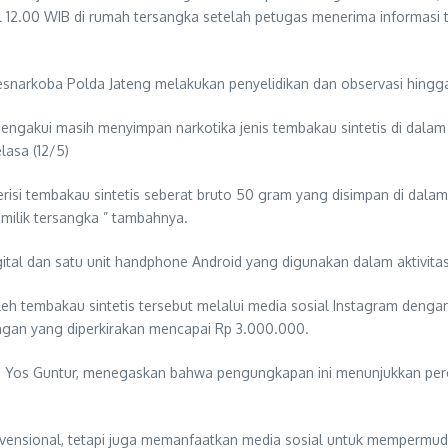
 12.00 WIB di rumah tersangka setelah petugas menerima informasi te
itresnarkoba Polda Jateng melakukan penyelidikan dan observasi hingg
mengakui masih menyimpan narkotika jenis tembakau sintetis di da
lasa (12/5)
isi tembakau sintetis seberat bruto 50 gram yang disimpan di dalam 
milik tersangka ” tambahnya.
ital dan satu unit handphone Android yang digunakan dalam aktivita
h tembakau sintetis tersebut melalui media sosial Instagram deng
ngan yang diperkirakan mencapai Rp 3.000.000.
, Yos Guntur, menegaskan bahwa pengungkapan ini menunjukkan pere
konvensional, tetapi juga memanfaatkan media sosial untuk mempermud