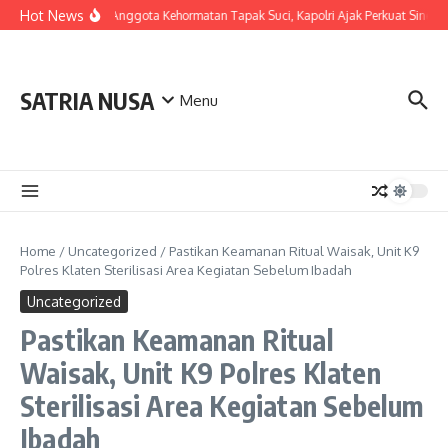
Skip to content
Hot News
LDianugerahi Anggota Kehormatan Tapak Suci, Kapolri Ajak Perkuat Sinergi
SATRIA NUSA
Menu
Home
/
Uncategorized
/
Pastikan Keamanan Ritual Waisak, Unit K9
Polres Klaten Sterilisasi Area Kegiatan Sebelum Ibadah
Uncategorized
Pastikan Keamanan Ritual
Waisak, Unit K9 Polres Klaten
Sterilisasi Area Kegiatan Sebelum
Ibadah