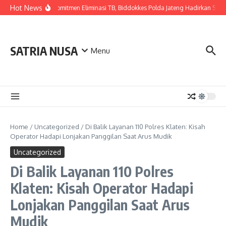
Skip to content
Hot News
Wujudkan Komitmen Eliminasi TB, Biddokkes Polda Jateng Hadirkan Skrinin
SATRIA NUSA
Menu
Home
/
Uncategorized
/
Di Balik Layanan 110 Polres Klaten: Kisah
Operator Hadapi Lonjakan Panggilan Saat Arus Mudik
Uncategorized
Di Balik Layanan 110 Polres
Klaten: Kisah Operator Hadapi
Lonjakan Panggilan Saat Arus
Mudik