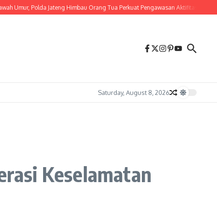
r, Polda Jateng Himbau Orang Tua Perkuat Pengawasan Aktifitas Anak di Malam
Saturday, August 8, 2026
perasi Keselamatan