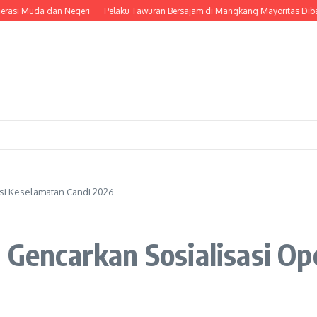
uda dan Negeri
Pelaku Tawuran Bersajam di Mangkang Mayoritas Dibawah Umu
asi Keselamatan Candi 2026
n Gencarkan Sosialisasi O