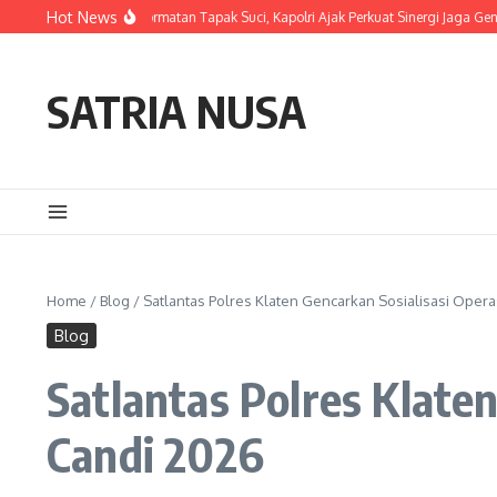
Skip to content
Hot News
hi Anggota Kehormatan Tapak Suci, Kapolri Ajak Perkuat Sinergi Jaga Generasi M
SATRIA NUSA
Home
/
Blog
/
Satlantas Polres Klaten Gencarkan Sosialisasi Oper
Blog
Satlantas Polres Klate
Candi 2026