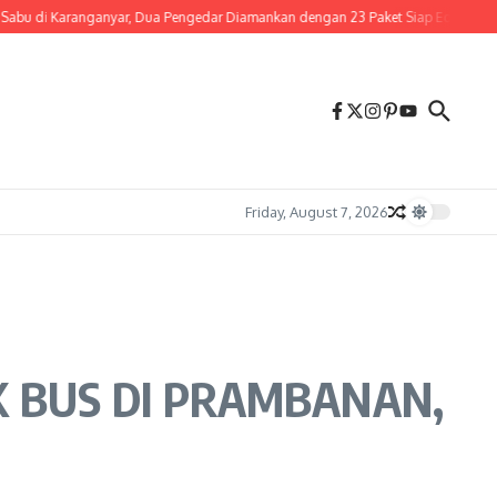
aranganyar, Dua Pengedar Diamankan dengan 23 Paket Siap Edar
Perjalanan 
Friday, August 7, 2026
 BUS DI PRAMBANAN,