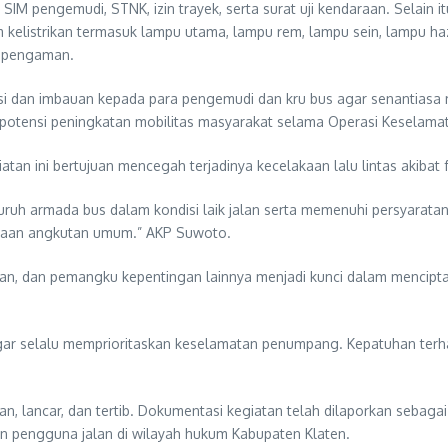
 pengemudi, STNK, izin trayek, serta surat uji kendaraan. Selain itu
tem kelistrikan termasuk lampu utama, lampu rem, lampu sein, lampu h
a pengaman.
sasi dan imbauan kepada para pengemudi dan kru bus agar senantia
otensi peningkatan mobilitas masyarakat selama Operasi Keselama
n ini bertujuan mencegah terjadinya kecelakaan lalu lintas akibat 
ruh armada bus dalam kondisi laik jalan serta memenuhi persyaratan 
araan angkutan umum.” AKP Suwoto.
gan, dan pemangku kepentingan lainnya menjadi kunci dalam menciptak
r selalu memprioritaskan keselamatan penumpang. Kepatuhan terhad
, lancar, dan tertib. Dokumentasi kegiatan telah dilaporkan sebaga
 pengguna jalan di wilayah hukum Kabupaten Klaten.