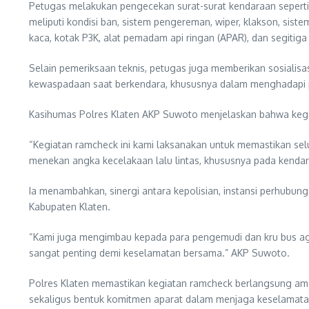
Petugas melakukan pengecekan surat-surat kendaraan seperti SIM
meliputi kondisi ban, sistem pengereman, wiper, klakson, sis
kaca, kotak P3K, alat pemadam api ringan (APAR), dan segitig
Selain pemeriksaan teknis, petugas juga memberikan sosiali
kewaspadaan saat berkendara, khususnya dalam menghadapi p
Kasihumas Polres Klaten AKP Suwoto menjelaskan bahwa kegiata
“Kegiatan ramcheck ini kami laksanakan untuk memastikan selu
menekan angka kecelakaan lalu lintas, khususnya pada kend
Ia menambahkan, sinergi antara kepolisian, instansi perhubun
Kabupaten Klaten.
“Kami juga mengimbau kepada para pengemudi dan kru bus aga
sangat penting demi keselamatan bersama.” AKP Suwoto.
Polres Klaten memastikan kegiatan ramcheck berlangsung aman
sekaligus bentuk komitmen aparat dalam menjaga keselamatan