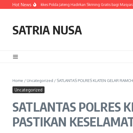
Skip to content
Hot News
asi TB, Biddokkes Polda Jateng Hadirkan Skrining Gratis bagi Masyarakat pada B
SATRIA NUSA
Home
/
Uncategorized
/
SATLANTAS POLRES KLATEN GELAR RAMCH
Uncategorized
SATLANTAS POLRES K
PASTIKAN KESELAMA