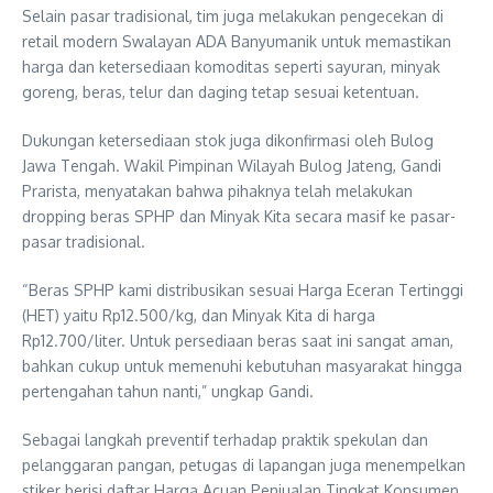
Selain pasar tradisional, tim juga melakukan pengecekan di
retail modern Swalayan ADA Banyumanik untuk memastikan
harga dan ketersediaan komoditas seperti sayuran, minyak
goreng, beras, telur dan daging tetap sesuai ketentuan.
Dukungan ketersediaan stok juga dikonfirmasi oleh Bulog
Jawa Tengah. Wakil Pimpinan Wilayah Bulog Jateng, Gandi
Prarista, menyatakan bahwa pihaknya telah melakukan
dropping beras SPHP dan Minyak Kita secara masif ke pasar-
pasar tradisional.
“Beras SPHP kami distribusikan sesuai Harga Eceran Tertinggi
(HET) yaitu Rp12.500/kg, dan Minyak Kita di harga
Rp12.700/liter. Untuk persediaan beras saat ini sangat aman,
bahkan cukup untuk memenuhi kebutuhan masyarakat hingga
pertengahan tahun nanti,” ungkap Gandi.
Sebagai langkah preventif terhadap praktik spekulan dan
pelanggaran pangan, petugas di lapangan juga menempelkan
stiker berisi daftar Harga Acuan Penjualan Tingkat Konsumen