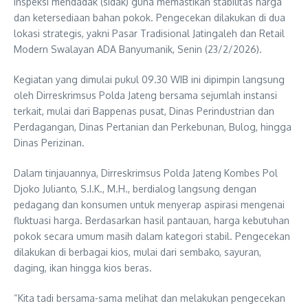
inspeksi mendadak (sidak) guna memastikan stabilitas harga
dan ketersediaan bahan pokok. Pengecekan dilakukan di dua
lokasi strategis, yakni Pasar Tradisional Jatingaleh dan Retail
Modern Swalayan ADA Banyumanik, Senin (23/2/2026).
Kegiatan yang dimulai pukul 09.30 WIB ini dipimpin langsung
oleh Dirreskrimsus Polda Jateng bersama sejumlah instansi
terkait, mulai dari Bappenas pusat, Dinas Perindustrian dan
Perdagangan, Dinas Pertanian dan Perkebunan, Bulog, hingga
Dinas Perizinan.
Dalam tinjauannya, Dirreskrimsus Polda Jateng Kombes Pol
Djoko Julianto, S.I.K., M.H., berdialog langsung dengan
pedagang dan konsumen untuk menyerap aspirasi mengenai
fluktuasi harga. Berdasarkan hasil pantauan, harga kebutuhan
pokok secara umum masih dalam kategori stabil. Pengecekan
dilakukan di berbagai kios, mulai dari sembako, sayuran,
daging, ikan hingga kios beras.
“Kita tadi bersama-sama melihat dan melakukan pengecekan