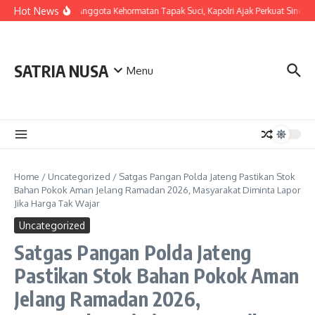
Skip to content
Hot News
LDianugerahi Anggota Kehormatan Tapak Suci, Kapolri Ajak Perkuat Sinergi 
SATRIA NUSA
Menu
Home
/
Uncategorized
/
Satgas Pangan Polda Jateng Pastikan Stok
Bahan Pokok Aman Jelang Ramadan 2026, Masyarakat Diminta Lapor
Jika Harga Tak Wajar
Uncategorized
Satgas Pangan Polda Jateng
Pastikan Stok Bahan Pokok Aman
Jelang Ramadan 2026,