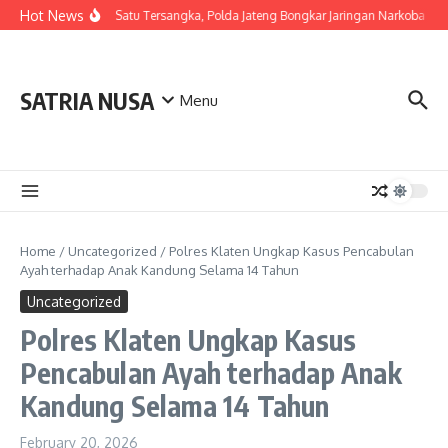
Skip to content
Hot News
Berawal dari Satu Tersangka, Polda Jateng Bongkar Jaringan Narkoba di
SATRIA NUSA
Menu
Home
/
Uncategorized
/
Polres Klaten Ungkap Kasus Pencabulan
Ayah terhadap Anak Kandung Selama 14 Tahun
Uncategorized
Polres Klaten Ungkap Kasus
Pencabulan Ayah terhadap Anak
Kandung Selama 14 Tahun
February 20, 2026