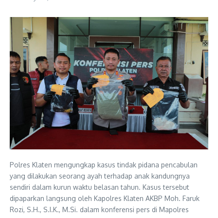
Polres Klaten mengungkap kasus tindak pidana pencabulan
yang dilakukan seorang ayah terhadap anak kandungnya
sendiri dalam kurun waktu belasan tahun. Kasus tersebut
dipaparkan langsung oleh Kapolres Klaten AKBP Moh. Faruk
Rozi, S.H., S.I.K., M.Si. dalam konferensi pers di Mapolres