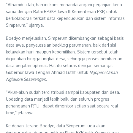
“Alhamdulillah, hari ini kami menandatangani perjanjian kerja
sama dengan Balai BP3KP Jawa III Kementerian PKP, untuk
berkolaborasi terkait data kependudukan dan sistem informasi
Simperum,” ujarnya.
Boedyo menjelaskan, Simperum dikembangkan sebagai basis
data awal penyelesaian backlog perumahan, baik dari sisi
kelayakan huni maupun kepemilikan. Sistem tersebut telah
digunakan hingga tingkat desa, sehingga proses pembaruan
data berjalan optimal. Hal itu selaras dengan semangat
Gubernur Jawa Tengah Ahmad Luthfi untuk
Ngopeni Omah
Nglakoni Sesarengan.
“Akun-akun sudah terdistribusi sampai kabupaten dan desa.
Updating data menjadi lebih baik, dan seluruh progres
penanganan RTLH dapat dimonitor setiap saat secara real
time,” jelasnya.
Ke depan, terang Boedyo, data Simperum juga akan
diintegrasikan dengan aplikasi Klinik PKP milik Kementerian