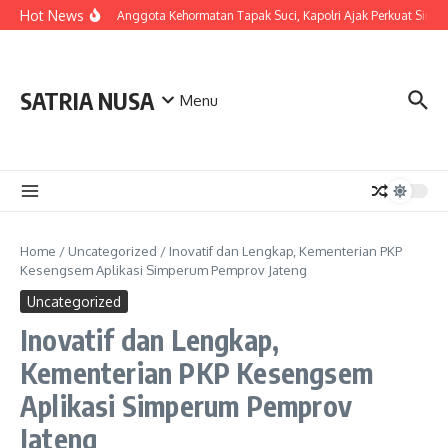
Skip to content
Hot News
LDianugerahi Anggota Kehormatan Tapak Suci, Kapolri Ajak Perkuat Sinerg
SATRIA NUSA
Menu
Home
/
Uncategorized
/
Inovatif dan Lengkap, Kementerian PKP
Kesengsem Aplikasi Simperum Pemprov Jateng
Uncategorized
Inovatif dan Lengkap,
Kementerian PKP Kesengsem
Aplikasi Simperum Pemprov
Jateng