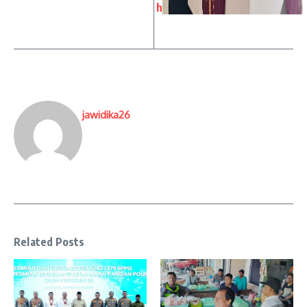
h
jawidika26
Related Posts