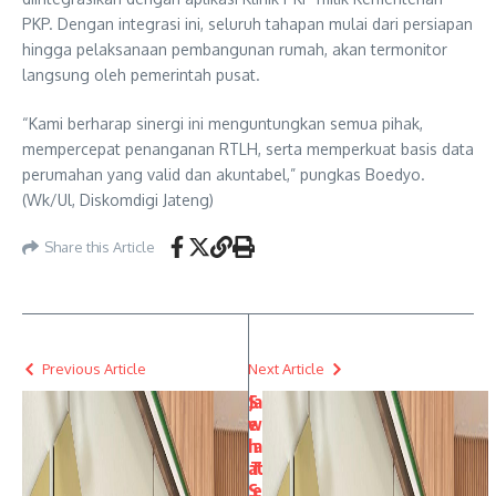
PKP. Dengan integrasi ini, seluruh tahapan mulai dari persiapan
hingga pelaksanaan pembangunan rumah, akan termonitor
langsung oleh pemerintah pusat.
“Kami berharap sinergi ini menguntungkan semua pihak,
mempercepat penanganan RTLH, serta memperkuat basis data
perumahan yang valid dan akuntabel,” pungkas Boedyo.
(Wk/Ul, Diskomdigi Jateng)
Share this Article
Previous Article
Next Article
S
Ja
e
w
h
a
at
T
S
e