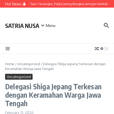
Skip to content
Hot News
Berawal dari Satu Tersangka, Polda Jateng Bongkar Jaringan Narkoba d
SATRIA NUSA
Menu
Home
/
Uncategorized
/
Delegasi Shiga Jepang Terkesan dengan
Keramahan Warga Jawa Tengah
Uncategorized
Delegasi Shiga Jepang Terkesan
dengan Keramahan Warga Jawa
Tengah
February 13, 2026