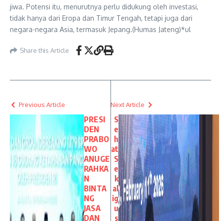
jiwa. Potensi itu, menurutnya perlu didukung oleh investasi,
tidak hanya dari Eropa dan Timur Tengah, tetapi juga dari
negara-negara Asia, termasuk Jepang.(Humas Jateng)*ul
Share this Article
Previous Article
Next Article
PRESI
S
DEN
e
PRABO
h
WO
at
ANUGE
S
RAHKA
e
N
k
BINTA
al
NG
ig
JASA
u
DAN
s