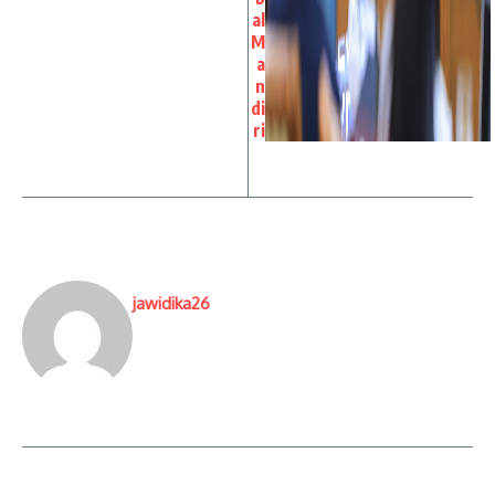
al
M
a
n
di
ri
jawidika26