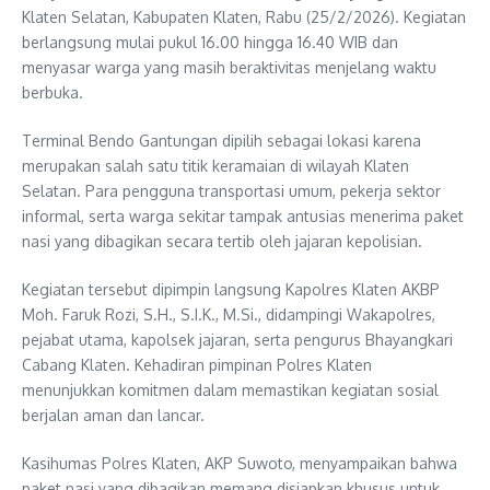
Klaten Selatan, Kabupaten Klaten, Rabu (25/2/2026). Kegiatan
berlangsung mulai pukul 16.00 hingga 16.40 WIB dan
menyasar warga yang masih beraktivitas menjelang waktu
berbuka.
Terminal Bendo Gantungan dipilih sebagai lokasi karena
merupakan salah satu titik keramaian di wilayah Klaten
Selatan. Para pengguna transportasi umum, pekerja sektor
informal, serta warga sekitar tampak antusias menerima paket
nasi yang dibagikan secara tertib oleh jajaran kepolisian.
Kegiatan tersebut dipimpin langsung Kapolres Klaten AKBP
Moh. Faruk Rozi, S.H., S.I.K., M.Si., didampingi Wakapolres,
pejabat utama, kapolsek jajaran, serta pengurus Bhayangkari
Cabang Klaten. Kehadiran pimpinan Polres Klaten
menunjukkan komitmen dalam memastikan kegiatan sosial
berjalan aman dan lancar.
Kasihumas Polres Klaten, AKP Suwoto, menyampaikan bahwa
paket nasi yang dibagikan memang disiapkan khusus untuk