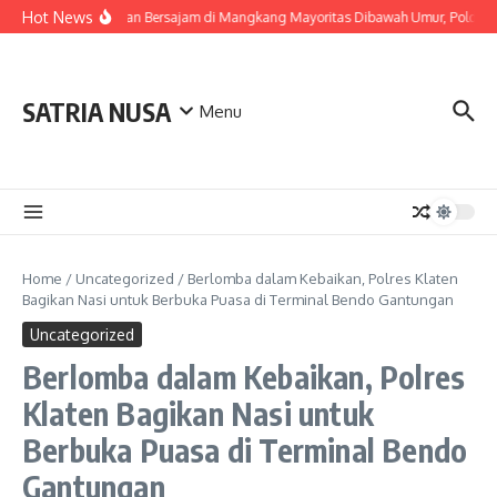
Skip to content
Hot News
Pelaku Tawuran Bersajam di Mangkang Mayoritas Dibawah Umur, Polda Jat
SATRIA NUSA
Menu
Home
/
Uncategorized
/
Berlomba dalam Kebaikan, Polres Klaten
Bagikan Nasi untuk Berbuka Puasa di Terminal Bendo Gantungan
Uncategorized
Berlomba dalam Kebaikan, Polres
Klaten Bagikan Nasi untuk
Berbuka Puasa di Terminal Bendo
Gantungan